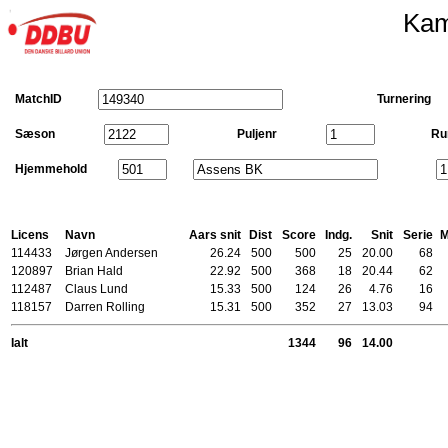
Kam
MatchID
Turnering
Sæson
Puljenr
Ru
Hjemmehold
Licens
Navn
Aars snit
Dist
Score
Indg.
Snit
Serie
114433
Jørgen Andersen
26.24
500
500
25
20.00
68
120897
Brian Hald
22.92
500
368
18
20.44
62
112487
Claus Lund
15.33
500
124
26
4.76
16
118157
Darren Rolling
15.31
500
352
27
13.03
94
Ialt
1344
96
14.00