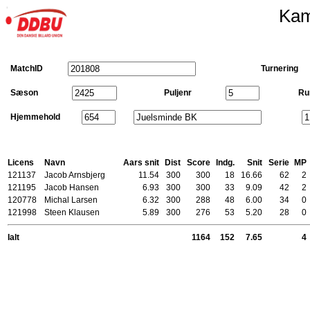
Kam
MatchID
Turnering
Sæson
Puljenr
Ru
Hjemmehold
Licens
Navn
Aars snit
Dist
Score
Indg.
Snit
Serie
MP
121137
Jacob Arnsbjerg
11.54
300
300
18
16.66
62
2
121195
Jacob Hansen
6.93
300
300
33
9.09
42
2
120778
Michal Larsen
6.32
300
288
48
6.00
34
0
121998
Steen Klausen
5.89
300
276
53
5.20
28
0
Ialt
1164
152
7.65
4