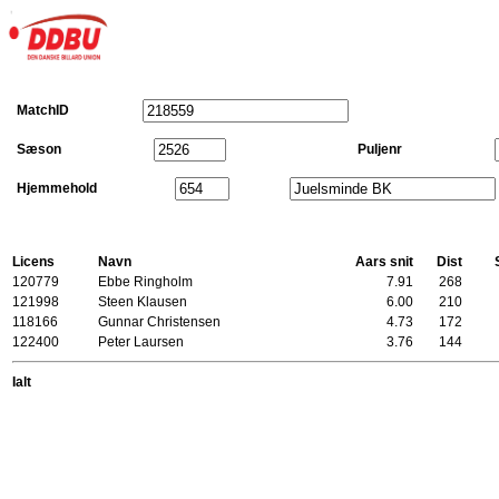
MatchID
Sæson
Puljenr
Hjemmehold
Licens
Navn
Aars snit
Dist
120779
Ebbe Ringholm
7.91
268
121998
Steen Klausen
6.00
210
118166
Gunnar Christensen
4.73
172
122400
Peter Laursen
3.76
144
Ialt