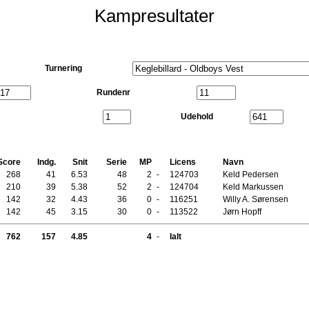
Kampresultater
Turnering
Rundenr
Udehold
Score
Indg.
Snit
Serie
MP
Licens
Navn
268
41
6.53
48
2
-
124703
Keld Pedersen
210
39
5.38
52
2
-
124704
Keld Markussen
142
32
4.43
36
0
-
116251
Willy A. Sørensen
142
45
3.15
30
0
-
113522
Jørn Hopff
762
157
4.85
4
-
Ialt