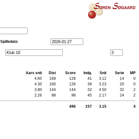
Spilledato
Aars snit
Dist
Score
Indg.
Snit
Serie
MP
4.60
168
128
41
3.12
14
0
4.30
160
126
39
3.23
20
0
3.80
144
144
32
4.50
32
2
2.26
98
98
45
2.17
24
2
496
157
3.15
4