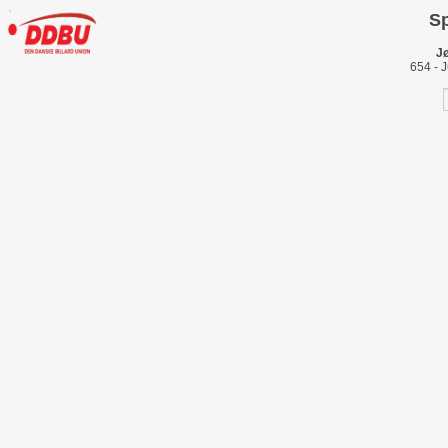
Sp
J
654 - 